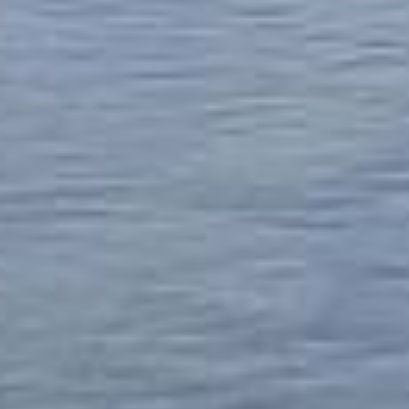
NOUS
SOUTENIR
Notre modèle est une
solution pragmatique.
Notre système évolue au
quotidien, si vous souhaitez
échanger avec nous ou bien
nous soutenir, n'hésitez pas