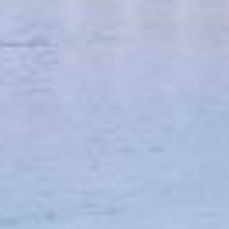
Retrouvez les évènements partenaires
où vous pouvez déposer vos chaussures
de running en consultant nos réseaux
sociaux !
VOIR LES POINTS DE COLLECTE