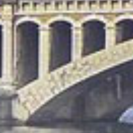
Retrouvez toutes les actions menées avec ces
associations partenaires sur nos réseaux
sociaux : liens disponibles en bas de page !
LA FONDATION OVE
IME SAINT-LOUIS DU 
RunCollect fait don à la
L'IME (institut médico édu
fondation OVE de ses plus
Saint-Louis à Chambéry s'i
belles paires de chaussures pour
dans un dispositif territori