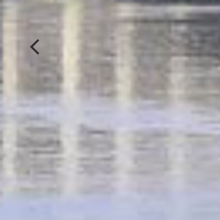
qu'elle puisse encadrer des...
réponse aux...
EN SAVOIR +
EN SAVOIR +
LES COLLECTES
ÉCO-SOLIDAIRES